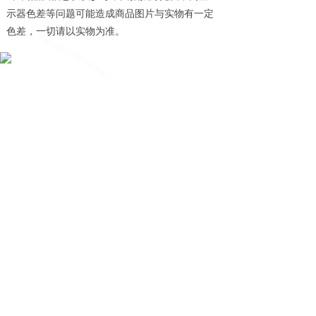
示器色差等问题可能造成商品图片与实物有一定
色差，一切请以实物为准。
首页
蛋糕系列
下午茶点心
活动专区
蛋糕介绍
配送方式
关于我们
联系我们
客服电话：021-123XXXX1（全国） |
XXX123@163.com（邮箱）
上海：提前5小时预订；北京：提前6小时预订；
配送时间：五环内：9:30-22:00点；五环外-六环内：10:00-
21:00；